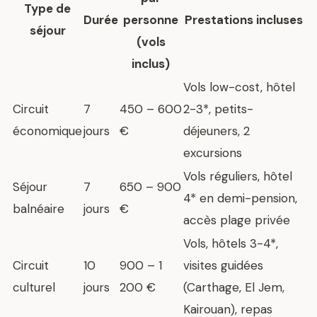
Type de
Durée
personne
Prestations incluses
séjour
(vols
inclus)
Vols low-cost, hôtel
Circuit
7
450 – 600
2-3*, petits-
économique
jours
€
déjeuners, 2
excursions
Vols réguliers, hôtel
Séjour
7
650 – 900
4* en demi-pension,
balnéaire
jours
€
accès plage privée
Vols, hôtels 3-4*,
Circuit
10
900 – 1
visites guidées
culturel
jours
200 €
(Carthage, El Jem,
Kairouan), repas