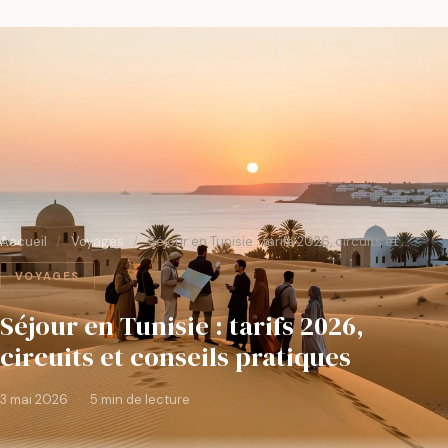
Accueil
/
Voyages
/
Séjour en Tunisie : tarifs 2026, circuits et …
VOYAGES
Séjour en Tunisie : tarifs 2026,
circuits et conseils pratiques
3 mai 2026
·
5 min de lecture