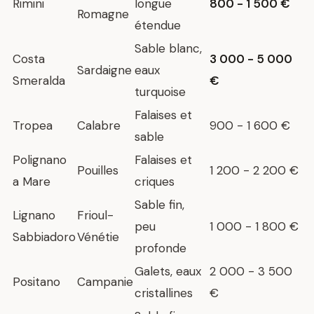
Rimini
longue
800 - 1 500 €
Romagne
étendue
Sable blanc,
Costa
3 000 - 5 000
Sardaigne
eaux
Smeralda
€
turquoise
Falaises et
Tropea
Calabre
900 - 1 600 €
sable
Polignano
Falaises et
Pouilles
1 200 - 2 200 €
a Mare
criques
Sable fin,
Lignano
Frioul-
peu
1 000 - 1 800 €
Sabbiadoro
Vénétie
profonde
Galets, eaux
2 000 - 3 500
Positano
Campanie
cristallines
€