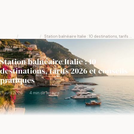
Accueil
/
Voyages
/
Station balnéaire Italie : 10 destinations, tarifs …
VOYAGES
Station balnéaire Italie : 10
destinations, tarifs 2026 et conseils
pratiques
17 avril 2026
·
4 min de lecture