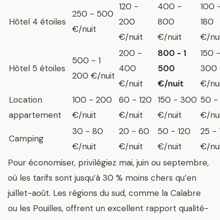
120 -
400 -
100 
250 - 500
Hôtel 4 étoiles
200
800
180
€/nuit
€/nuit
€/nuit
€/nu
200 -
800 - 1
150 
500 - 1
Hôtel 5 étoiles
400
500
300
200 €/nuit
€/nuit
€/nuit
€/nu
Location
100 - 200
60 - 120
150 - 300
50 -
appartement
€/nuit
€/nuit
€/nuit
€/nu
30 - 80
20 - 60
50 - 120
25 -
Camping
€/nuit
€/nuit
€/nuit
€/nu
Pour économiser, privilégiez mai, juin ou septembre,
où les tarifs sont jusqu’à 30 % moins chers qu’en
juillet-août. Les régions du sud, comme la Calabre
ou les Pouilles, offrent un excellent rapport qualité-