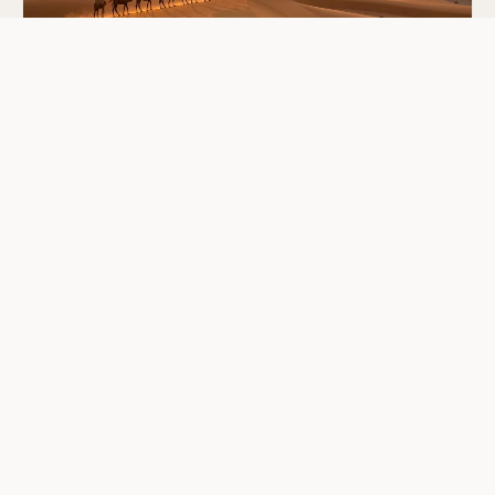
VOYAGES
Désert tunisien : Tozeur, Douz et le
grand Sud à découvrir
Le désert tunisien s’étend sur tout le grand Sud du
pays, à partir de Tozeur, Kébili et Douz, …